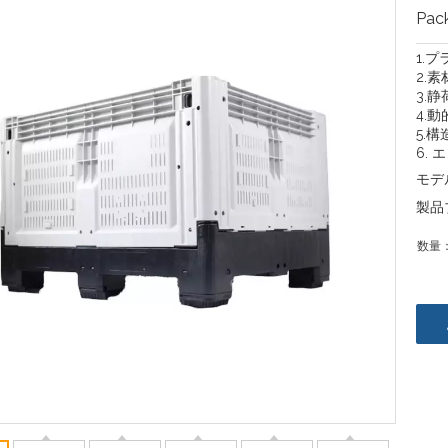
Pac
1.
2.素
3.静
4.動
5.
6. 
モデ
製品
数量