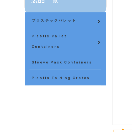
製品一覧
プラスチックパレット
Plastic Pallet
Containers
Sleeve Pack Containers
Plastic Folding Crates