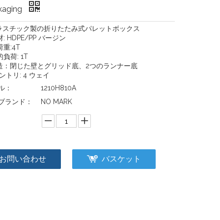
kaging
プラスチック製の折りたたみ式パレットボックス
材: HDPE/PP バージン
荷重:4T
的負荷: 1T
構造：閉じた壁とグリッド底、2つのランナー底
エントリ: 4 ウェイ
ル：
1210H810A
ブランド：
NO MARK
：
お問い合わせ
バスケット