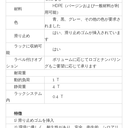
HDPE（バージンおよび一般材料が利
材料
用可能）
青、黒、グレー、その他の色が要求さ
色
れました
はい、滑り止めゴムが挿入されていま
滑り止め
す
ラックに収納可
はい
能
ラベル付けオプ
ボリュームに応じてロゴとナンバリン
ション
グもご要望に応じて承ります
耐荷重
動的負荷
1 T
静荷重
4 T
ラックシステム
0.4 T
内
特徴
1) 滑り止めゴムを挿入
2) 環境に優しく、耐久性があり、安全、衛生的、シロアリ