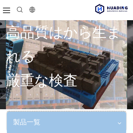
高品質はから生ま
れる
厳重な検査
製品一覧