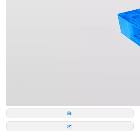
前:
次: