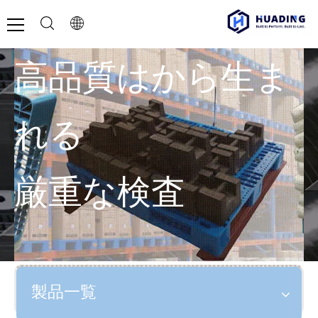
高品質はから生ま
れる
厳重な検査
製品一覧