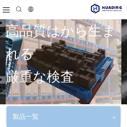
高品質はから生ま
れる
厳重な検査
製品一覧