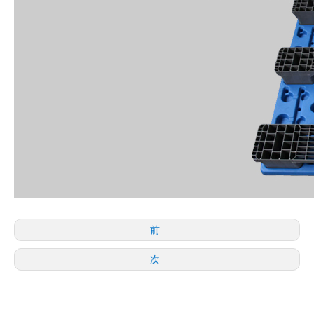
前:
次: