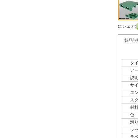
にシェア:
製品説
タイ
アート
説
サイ
エント
スタ
材
色
滑り
ラック
ラベル