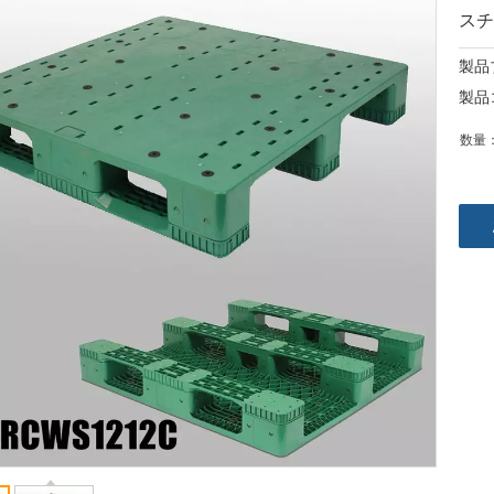
ス
製品
製品
数量