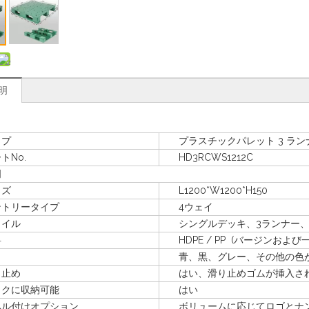
明
プ
プラスチックパレット 3 ラン
No.
HD3RCWS1212C
明
ズ
L1200*W1200*H150
リータイプ
4ウェイ
イル
シングルデッキ、3ランナー、
料
HDPE / PP (バージンおよび
青、黒、グレー、その他の色が
止め
はい、滑り止めゴムが挿入さ
に収納可能
はい
付けオプション
ボリュームに応じてロゴとナン