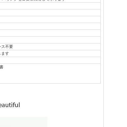
ンス不要
します
明書