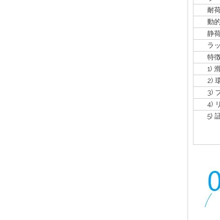
耐荷
動的
静
ラック
特
1) 
2) 
3) 
4) 
5) 証明