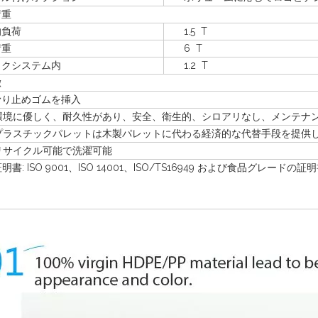
重
負荷
1.5 T
荷重
6 T
システム内
1.2 T
徴
滑り止めゴムを挿入
環境に優しく、耐久性があり、安全、衛生的、シロアリなし、メンテナ
プラスチックパレットは木製パレットに代わる経済的な代替手段を提供
リサイクル可能で洗濯可能
書: ISO 9001、ISO 14001、ISO/TS16949 および食品グレードの証