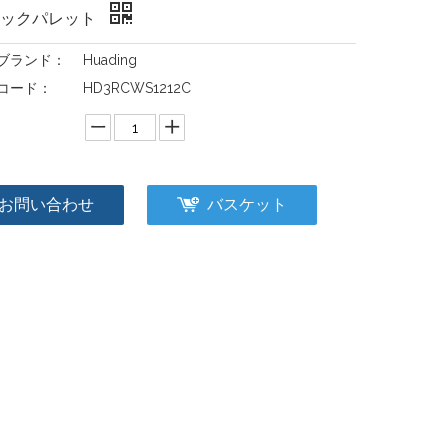
チックパレット
ブランド：
Huading
コード：
HD3RCWS1212C
：
お問い合わせ
バスケット