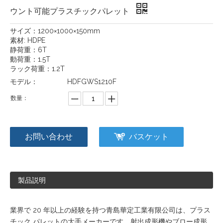
ウント可能プラスチックパレット
サイズ：1200×1000×150mm
素材: HDPE
静荷重：6T
動荷重：1.5T
ラック荷重：1.2T
モデル：
HDFGWS1210F
数量：
お問い合わせ
バスケット
製品説明
業界で 20 年以上の経験を持つ青島華定工業有限公司は、プラス
チック パレットの大手メーカーです。射出成形機やブロー成形