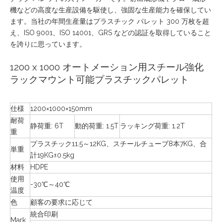
機などの高度な生産設備を駆使し、強固な生産能力を確保してい
ます。当社の年間生産量はプラスチック パレット 300 万枚を超
え、ISO 9001、ISO 14001、GRS などの認証を取得していること
を誇りに思っています。
1200 x 1000 オートメーション用スチール強化
ラックマウント可能プラスチックパレット
仕様
1200×1000×150mm
耐荷
静荷重: 6T
動的荷重: 1.5T
ラッキング荷重: 1.2T
重
プラスチック11.5～12KG、スチールチューブ8本7KG、合
単重
計19KG±0.5kg
材料
HDPE
使用
-30℃～40℃
温度
色
顧客の要求に応じて
統合印刷
Mark