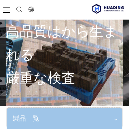
高品質はから生ま
れる
厳重な検査
製品一覧