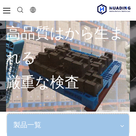
高品質はから生ま
れる
厳重な検査
製品一覧