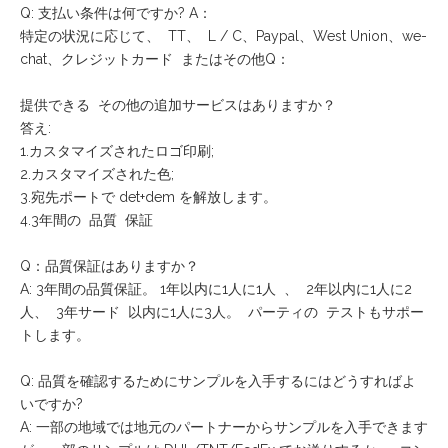
Q: 支払い条件は何ですか? A：
特定の状況に応じて、 TT、 L / C、Paypal、West Union、we-
chat、クレジットカード またはその他Q：
提供できる その他の追加サービスはありますか？
答え:
1.カスタマイズされたロゴ印刷;
2.カスタマイズされた色;
3.宛先ポートで det+dem を解放します。
4.3年間の 品質 保証
Q：品質保証はありますか？
A: 3年間の品質保証。 1年以内に1人に1人 、 2年以内に1人に2
人、 3年サード 以内に1人に3人。 パーティの テストもサポー
トします。
Q: 品質を確認するためにサンプルを入手するにはどうすればよ
いですか?
A: 一部の地域では地元のパートナーからサンプルを入手できます