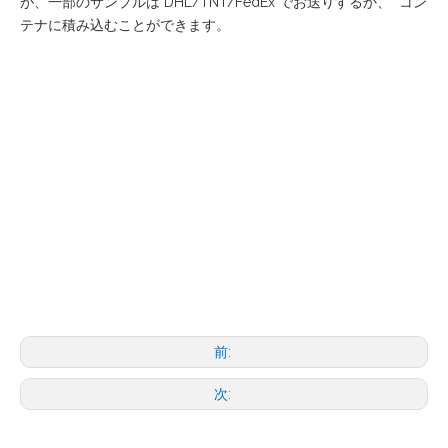
が、一部のサンプルは DHL/TNT/FedEx でお送りするか、 コン
テナに積み込むことができます。
前:
次: