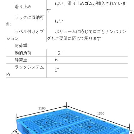
はい、滑り止めゴムが挿入されていま
滑り止め
す
ラックに収納可
はい
能
ラベル付けオプ
ボリュームに応じてロゴとナンバリン
ション
グもご要望に応じて承ります
耐荷重
動的負荷
1.5T
静荷重
6T
ラックシステム
1T
内