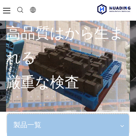
高品質はから生ま
れる
厳重な検査
製品一覧