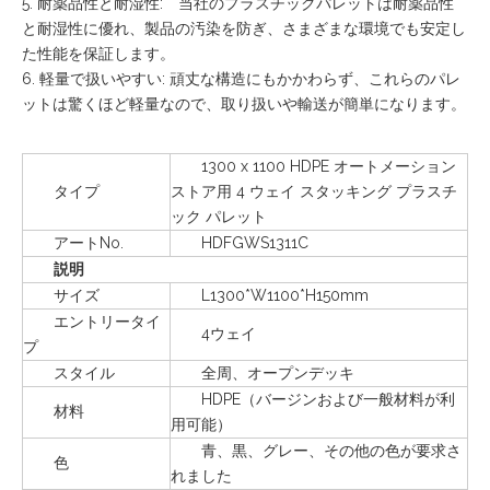
5. 耐薬品性と耐湿性:** 当社のプラスチックパレットは耐薬品性
と耐湿性に優れ、製品の汚染を防ぎ、さまざまな環境でも安定し
た性能を保証します。
6. 軽量で扱いやすい: 頑丈な構造にもかかわらず、これらのパレ
ットは驚くほど軽量なので、取り扱いや輸送が簡単になります。
1300 x 1100 HDPE オートメーション
タイプ
ストア用 4 ウェイ スタッキング プラスチ
ック パレット
アートNo.
HDFGWS1311C
説明
サイズ
L1300*W1100*H150mm
エントリータイ
4ウェイ
プ
スタイル
全周、オープンデッキ
HDPE（バージンおよび一般材料が利
材料
用可能）
青、黒、グレー、その他の色が要求さ
色
れました