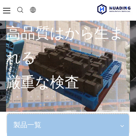
高品質はから生ま
れる
厳重な検査
製品一覧