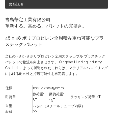
製品説明
青島華定工業有限公司
革新する。高める。パレットの完璧さ。
48 x 48 ポリプロピレン全周積み重ね可能なプラ
スチック パレット
当社の 48 x 48 ポリプロピレン全周スタッカブル プラスチック
パレットで物流を向上させます。 Qingdao Huading Industry
Co., Ltd. によって製造されたこれらは、マテリアルハンドリング
における耐久性と持続可能性を再定義します。
仕様
1200×1200×150mm
静荷重:
動的荷重:
耐荷重
ラッキング荷重: 1T
6T
1.5T
単重
27.5kg（スチールチューブ内蔵）
材料
PP