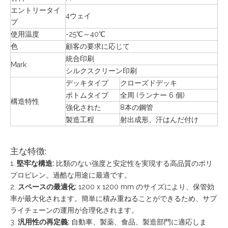
エントリータイ
4ウェイ
プ
使用温度
-25℃～40℃
色
顧客の要求に応じて
統合印刷
Mark
シルクスクリーン印刷
デッキタイプ
クローズドデッキ
ボトムタイプ
全周 (ランナー 6 個)
構造特性
強化された
8本の鋼管
製造工程
射出成形、汗はんだ付け
主な特徴:
1.
堅牢な構造:
比類のない強度と安定性を実現する高品質のポリ
プロピレン。過酷な用途に最適です。
2.
スペースの最適化:
1200 x 1200 mm のサイズにより、保管効
率が最大化されます。簡単に積み重ねることができるため、サプ
ライチェーンの運用が合理化されます。
3.
汎用性の再定義:
自動車、製薬、食品、製造部門に適応しま