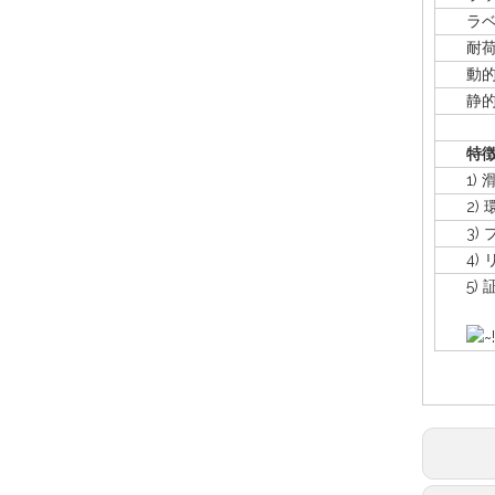
ラベル
耐荷
動的
静的
特
1) 
2) 
3) 
4) 
5) 証明