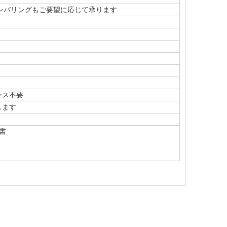
バリングもご要望に応じて承ります
ンス不要
します
明書