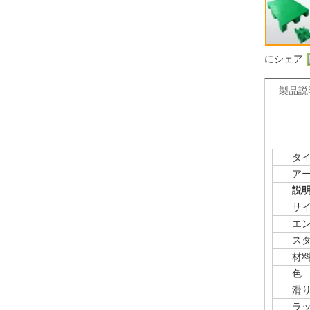
にシェア:
製品説
タイ
アート
説
サイ
エント
スタ
材
色
滑り
ラック