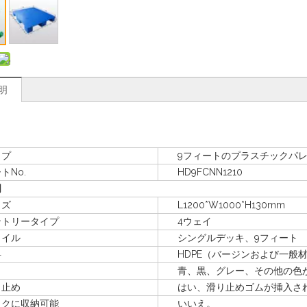
明
プ
9フィートのプラスチックパレ
No.
HD9FCNN1210
明
ズ
L1200*W1000*H130mm
リータイプ
4ウェイ
イル
シングルデッキ、9フィート
料
HDPE（バージンおよび一般材
青、黒、グレー、その他の色が
止め
はい、滑り止めゴムが挿入さ
に収納可能
いいえ。