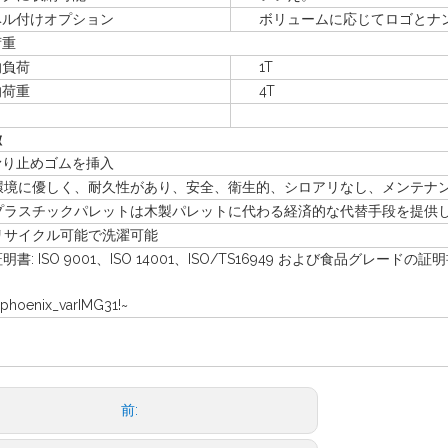
付けオプション
ボリュームに応じてロゴとナン
重
負荷
1T
荷重
4T
徴
滑り止めゴムを挿入
環境に優しく、耐久性があり、安全、衛生的、シロアリなし、メンテナ
プラスチックパレットは木製パレットに代わる経済的な代替手段を提供
リサイクル可能で洗濯可能
書: ISO 9001、ISO 14001、ISO/TS16949 および食品グレードの証
前: