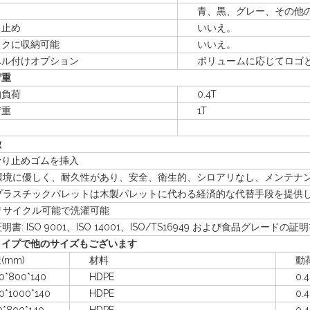
青、黒、グレー、その他の
止め
いいえ。
に収納可能
いいえ。
付けオプション
ボリュームに応じてロゴと
荷重
負荷
0.4T
荷重
1T
徴
滑り止めゴムを挿入
環境に優しく、耐久性があり、安全、衛生的、シロアリなし、メンテナ
プラスチックパレットは木製パレットに代わる経済的な代替手段を提供
リサイクル可能で洗濯可能
書: ISO 9001、ISO 14001、ISO/TS16949 および食品グレードの証
タイプで他のサイズもございます
mm)
材料
動荷重
800*140
HDPE
0.4
1000*140
HDPE
0.4