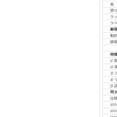
色
滑り
ラック
ラベル
耐
動的
静
特
1) 
2) 
3) 
4) 
5) 証明
同
仕様(
1000*
1000*