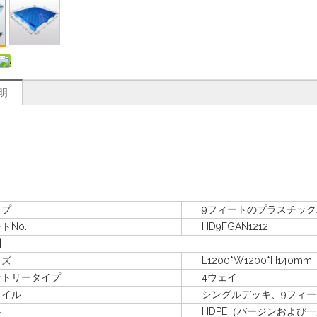
明
プ
9フィートのプラスチック
No.
HD9FGAN1212
明
ズ
L1200*W1200*H140mm
リータイプ
4ウェイ
イル
シングルデッキ、9フィー
料
HDPE（バージンおよび一