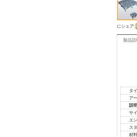
にシェア:
製品説
タイ
アート
説
サイ
エント
スタ
材