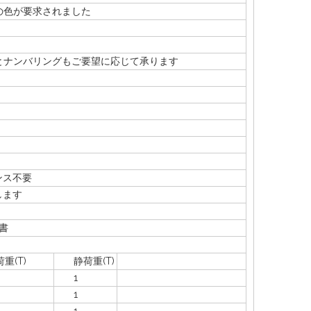
色が要求されました
ナンバリングもご要望に応じて承ります
ンス不要
します
明書
(T)
静荷重(T)
1
1