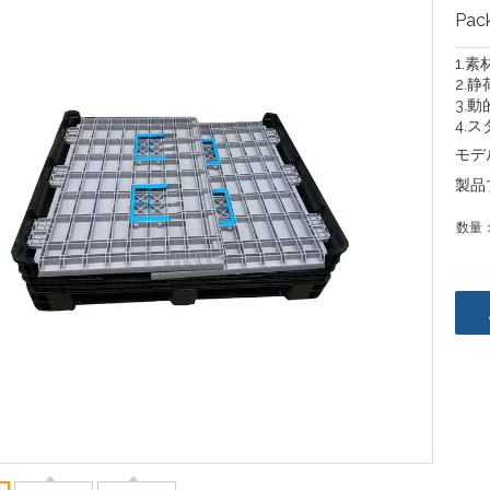
Pac
1.素
2.静
3.動
4.ス
モデ
製品
数量