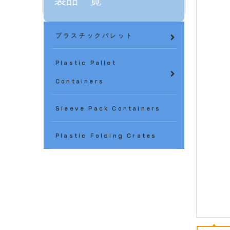
製品一覧
プラスチックパレット
Plastic Pallet
Containers
Sleeve Pack Containers
Plastic Folding Crates