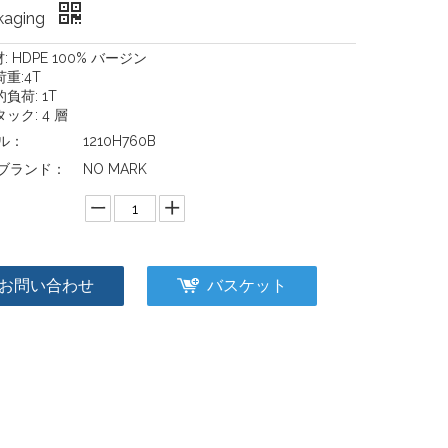
kaging
材: HDPE 100% バージン
荷重:4T
的負荷: 1T
タック: 4 層
ル：
1210H760B
ブランド：
NO MARK
：
お問い合わせ
バスケット