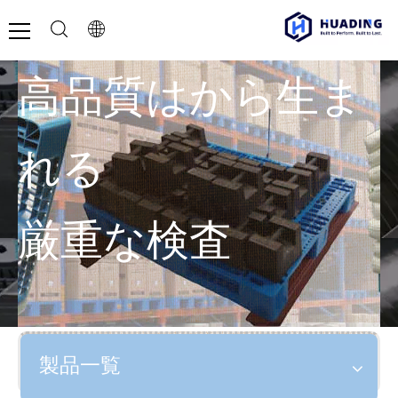
高品質はから生ま
れる
厳重な検査
製品一覧