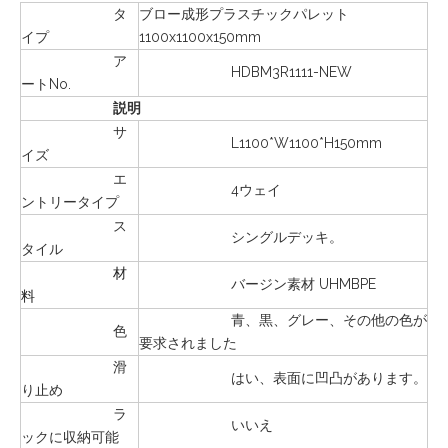
タ
ブロー成形プラスチックパレット
イプ
1100x1100x150mm
ア
HDBM3R1111-NEW
ートNo.
説明
サ
L1100*W1100*H150mm
イズ
エ
4ウェイ
ントリータイプ
ス
シングルデッキ。
タイル
材
バージン素材 UHMBPE
料
青、黒、グレー、その他の色が
色
要求されました
滑
はい、表面に凹凸があります。
り止め
ラ
いいえ
ックに収納可能