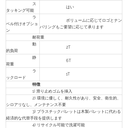
ス
はい
タッキング可能
ラ
ボリュームに応じてロゴとナン
ベル付けオプショ
バリングもご要望に応じて承ります
ン
耐荷重
動
2T
的負荷
静
6T
荷重
ラ
1T
ックロード
特徴
1) 滑り止めゴムを挿入
2) 環境に優しく、耐久性があり、安全、衛生的、
シロアリなし、メンテナンス不要
3) プラスチックパレットは木製パレットに代わる
経済的な代替手段を提供します
4) リサイクル可能で洗濯可能