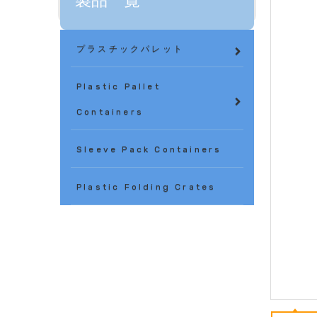
製品一覧
プラスチックパレット
Plastic Pallet
Containers
Sleeve Pack Containers
Plastic Folding Crates