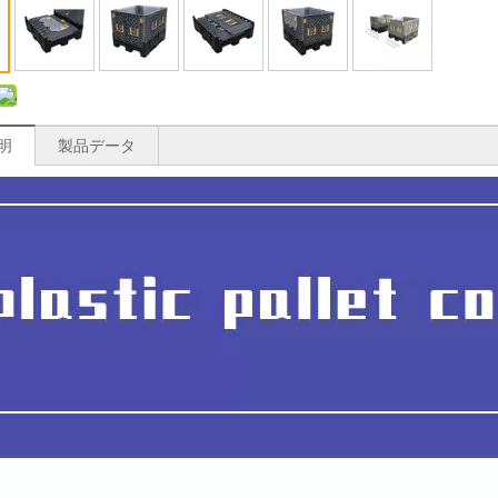
明
製品データ