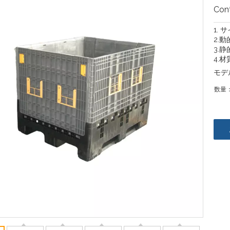
Con
1. 
2.動
3.静
4.材
モデ
数量