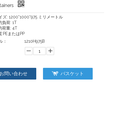
tainers
サイズ: 1200*1000*975 ミリメートル
的負荷: 1T
的荷重: 4T
質:PEまたはPP
ル：
1210H975B
：
お問い合わせ
バスケット