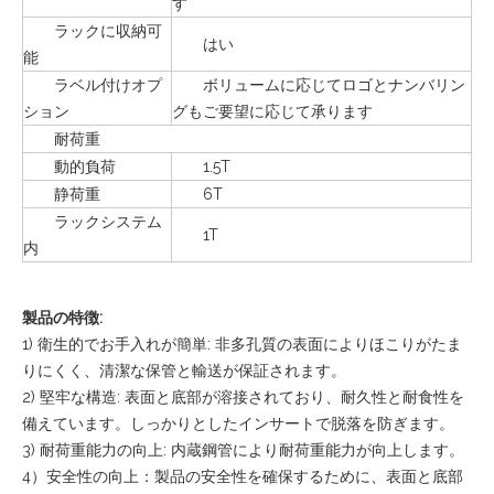
す
ラックに収納可
はい
能
ラベル付けオプ
ボリュームに応じてロゴとナンバリン
ション
グもご要望に応じて承ります
耐荷重
動的負荷
1.5T
静荷重
6T
ラックシステム
1T
内
製品の特徴:
1) 衛生的でお手入れが簡単: 非多孔質の表面によりほこりがたま
りにくく、清潔な保管と輸送が保証されます。
2) 堅牢な構造: 表面と底部が溶接されており、耐久性と耐食性を
備えています。しっかりとしたインサートで脱落を防ぎます。
3) 耐荷重能力の向上: 内蔵鋼管により耐荷重能力が向上します。
4）安全性の向上：製品の安全性を確保するために、表面と底部