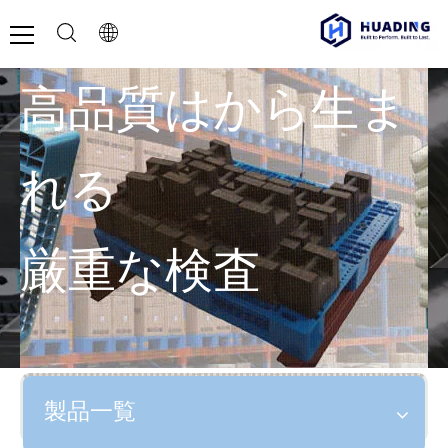
高品質はから生ま
れる
厳重な検査
製品一覧