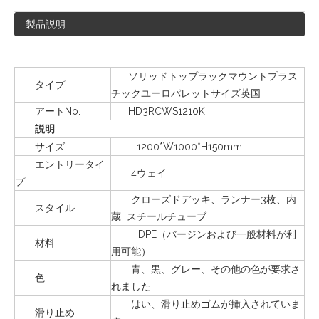
製品説明
ソリッドトップラックマウントプラス
タイプ
チックユーロパレットサイズ英国
アートNo.
HD3RCWS1210K
説明
サイズ
L1200*W1000*H150mm
エントリータイ
4ウェイ
プ
クローズドデッキ、ランナー3枚、内
スタイル
蔵 スチールチューブ
HDPE（バージンおよび一般材料が利
材料
用可能）
青、黒、グレー、その他の色が要求さ
色
れました
はい、滑り止めゴムが挿入されていま
滑り止め