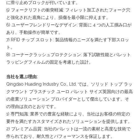
に滑り止めブロックが付いています。
5) フォークリフトの衝突軽減: フィレット加工されたフォーク穴
と強化された底角により、損傷を最小限に抑えます。
6) ユーザーフレンドリーなデザイン: 背面に 4 つの人工掴み口が
あり、手動操作が簡単です。
7) RFID チップ スロット: 製品情報のニーズを満たす下部スロッ
ト。
8) コーナークラッシュプロテクション: 落下試験性能とパレット
ラッピングフィルムの固定を考慮した設計。
当社を選ぶ理由:
Qingdao Huading Industry Co., Ltd.
では
、ソリッド トップ ラッ
クマウント プラスチック ユーロ パレット サイズ英国向けの最高
の産業ソリューション プロバイダーとして傑出しています。そ
の理由は次のとおりです。
1) 専門知識: 業界での豊富な経験により、当社はお客様の特定の
要件を満たすカスタマイズされたソリューションを提供します。
2) プレミアム品質: 当社のパレットは一流の素材と高度な技術で
作られており、耐久性とパフォーマンスを保証します。