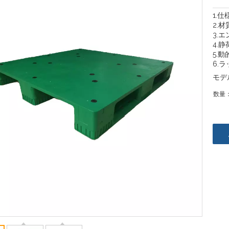
1.仕
2.材
3.エ
4.静
5.動
6.ラ
モデ
数量