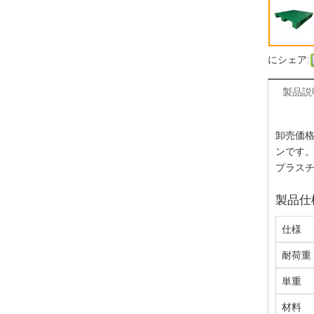
にシェア:
製品説
卸売価
ンです
プラス
製品仕
仕様
耐荷重
単重
材料