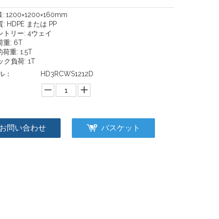
様: 1200×1200×160mm
質: HDPE または PP
ントリー: 4ウェイ
荷重: 6T
的荷重: 1.5T
ック負荷: 1T
ル：
HD3RCWS1212D
：
お問い合わせ
バスケット