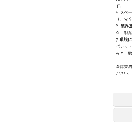
す。
5.
スペー
り、安
6.
業界基
料、製
7.
環境に
パレッ
みと一
倉庫業
ださい