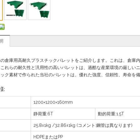
明
格の倉庫用高耐久プラスチックパレットをご紹介します。これは、倉庫
。これらの耐久性と汎用性の高いパレットは、過酷な産業環境の厳しい
チック素材で作られた当社のパレットは、優れた強度、信頼性、寿命を
様:
1200×1200×160mm
静荷重:6T
動的荷重:1.5T
25.8±1kg /32.86±1kg (コメント:鋼管は異なります)
HDPEまたはPP