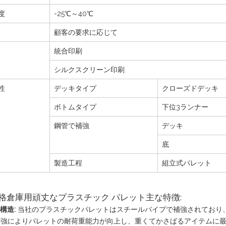
度
-25℃～40℃
顧客の要求に応じて
統合印刷
シルクスクリーン印刷
性
デッキタイプ
クローズドデッキ
ボトムタイプ
下位3ランナー
鋼管で補強
デッキ
底
製造工程
組立式パレット
格倉庫用頑丈なプラスチック パレット主な特徴:
構造:
当社のプラスチックパレットはスチールパイプで補強されており
補強によりパレットの耐荷重能力が向上し、重くてかさばるアイテムに