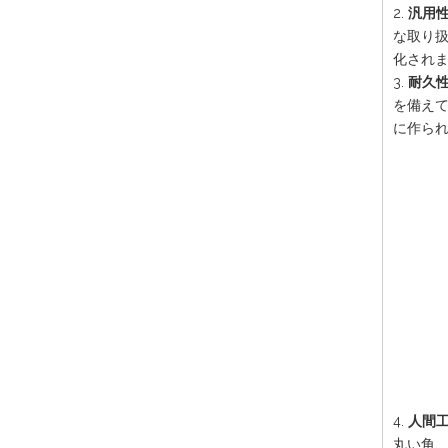
2.
汎用性
な取り
化され
3.
耐久性
を備え
に作ら
4.
人間工
丸い角